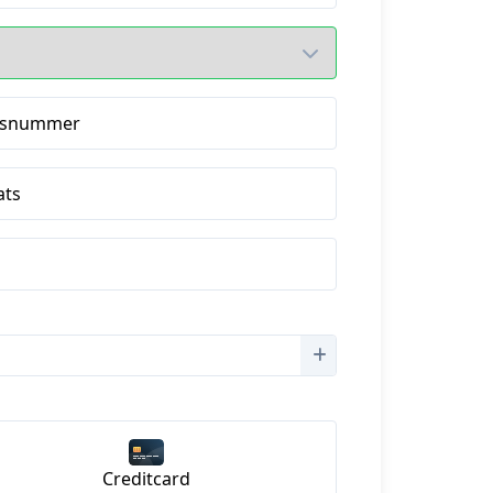
isnummer
ats
Creditcard