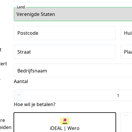
Land
Postcode
Hu
t
Straat
Pla
ert
Bedrijfsnaam
.
Aantal
Hoe wil je betalen?
re 
eiden 
iDEAL | Wero